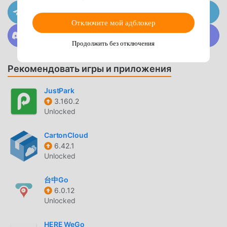
Присоединяйтесь к @MODDROID.CO на канале
Go New Haven Будучи очень популярным приложением
Telegram
navigation в последнее время, оно привлекло большое
Отключите мой адблокер
Присоединяйтесь к @MODDROID.CO в сообществе
количество пользователей, которым нравится
Discord
Продолжить без отключения
navigation, по всему миру. Если вы хотите загрузить это
приложение, moddroid — ваш лучший выбор. moddroid
Рекомендовать игры и приложения
не только предоставляет вам последнюю версию Go
New Haven 9.6.0 бесплатно, но также бесплатно
JustPark
предоставляет моды Free, которые помогут вам
3.160.2
бесплатно разблокировать все функции приложения.
Unlocked
moddroid обещает, что все моды Go New Haven не будут
взимать с пользователей никакой платы, они на 100%
CartonCloud
безопасны, доступны и бесплатны для установки.
6.42.1
Просто скачайте клиент moddroid, вы можете загрузить
Unlocked
и установить Go New Haven 9.6.0 одним щелчком мыши.
台中Go
Чего же вы ждете, скачайте moddroid прямо сейчас!
6.0.12
Unlocked
УДОБНЫЕ ФУНКЦИИ
Go New Haven Как популярное приложение navigation,
HERE WeGo