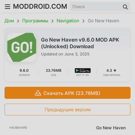
MODDROID.COM
Дом
Программы
Navigation
Go New Haven
Go New Haven v9.6.0 MOD APK
(Unlocked) Download
Updated on
June 3, 2025
9.6.0
23.76MB
4.3 ★
VERSION
SIZE
GET IT ON
1698 RATINGS
Скачать APK (23.76MB)
Предыдущие версии
Go New Haven
НАЗВАНИЕ