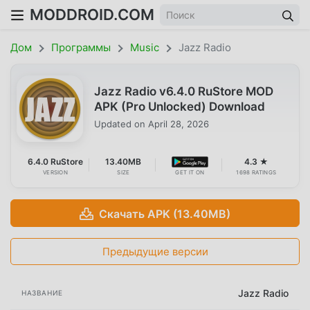
MODDROID.COM
Дом
Программы
Music
Jazz Radio
Jazz Radio v6.4.0 RuStore MOD
APK (Pro Unlocked) Download
Updated on
April 28, 2026
6.4.0 RuStore
13.40MB
4.3 ★
VERSION
SIZE
GET IT ON
1698 RATINGS
Скачать APK (13.40MB)
Предыдущие версии
Jazz Radio
НАЗВАНИЕ