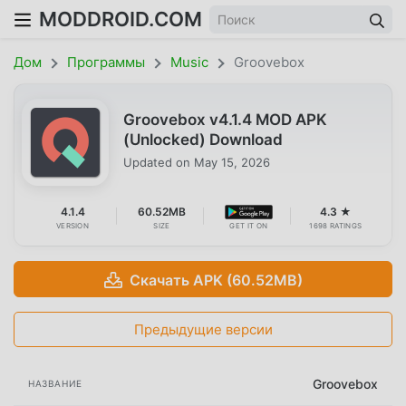
MODDROID.COM
Дом
Программы
Music
Groovebox
Groovebox v4.1.4 MOD APK
(Unlocked) Download
Updated on
May 15, 2026
4.1.4
60.52MB
4.3 ★
VERSION
SIZE
GET IT ON
1698 RATINGS
Скачать APK (60.52MB)
Предыдущие версии
Groovebox
НАЗВАНИЕ