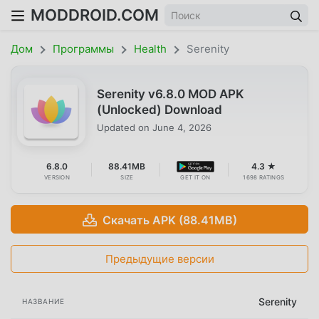
MODDROID.COM
Дом
Программы
Health
Serenity
Serenity v6.8.0 MOD APK
(Unlocked) Download
Updated on
June 4, 2026
6.8.0
88.41MB
4.3 ★
VERSION
SIZE
GET IT ON
1698 RATINGS
Скачать APK (88.41MB)
Предыдущие версии
Serenity
НАЗВАНИЕ