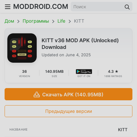
MODDROID.COM
Дом
Программы
Life
KITT
KITT v36 MOD APK (Unlocked)
Download
Updated on
June 4, 2025
36
140.95MB
4.3 ★
VERSION
SIZE
GET IT ON
1698 RATINGS
Скачать APK (140.95MB)
Предыдущие версии
KITT
НАЗВАНИЕ