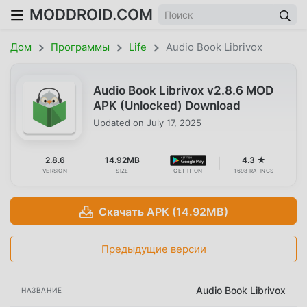
MODDROID.COM
Дом
Программы
Life
Audio Book Librivox
Audio Book Librivox v2.8.6 MOD
APK (Unlocked) Download
Updated on
July 17, 2025
2.8.6
14.92MB
4.3 ★
VERSION
SIZE
GET IT ON
1698 RATINGS
Скачать APK (14.92MB)
Предыдущие версии
Audio Book Librivox
НАЗВАНИЕ