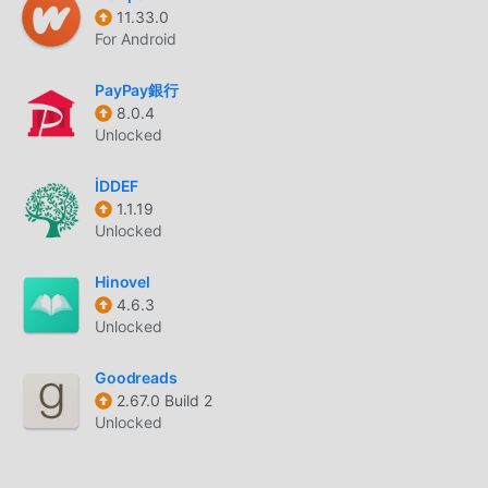
Hamm 2.3, вы можете легко использовать все функции,
11.33.0
For Android
и это совершенно бесплатно! Кроме того, moddroid
также поддерживает приложение life для любителей
PayPay銀行
обмениваться опытом друг с другом, делиться
8.0.4
счастьем, с которым они сталкиваются в приложении,
Unlocked
чего же вы ждете, приходите и загружайте его сейчас
İDDEF
УНИКАЛЬНЫЙ МОД
1.1.19
Unlocked
moddroid не только предоставляет оригинальный Allee-
Center Hamm 2.3 совершенно бесплатно, но также
Hinovel
прикрепляет версию мода, предоставляя вам
4.6.3
бесплатные функции Free, вы можете испытать Allee-
Unlocked
Center Hamm самого высокого уровня 2.3 с наиболее
полной функциональностью. Более того, все моды
Goodreads
были проверены moddroid вручную, это на 100%
2.67.0 Build 2
бесплатно и доступно. Теперь вам нужно только
Unlocked
загрузить moddroid в клиент, вы можете загрузить и
установить версию мода Free Allee-Center Hamm 2.3