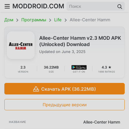
MODDROID.COM
Дом
Программы
Life
Allee-Center Hamm
Allee-Center Hamm v2.3 MOD APK
(Unlocked) Download
Updated on
June 3, 2025
2.3
36.22MB
4.3 ★
VERSION
SIZE
GET IT ON
1698 RATINGS
Скачать APK (36.22MB)
Предыдущие версии
Allee-Center Hamm
НАЗВАНИЕ