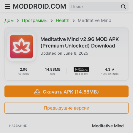
MODDROID.COM
Дом
Программы
Health
Meditative Mind
Meditative Mind v2.96 MOD APK
(Premium Unlocked) Download
Updated on
June 8, 2025
2.96
14.88MB
4.3 ★
VERSION
SIZE
GET IT ON
1698 RATINGS
Скачать APK (14.88MB)
Предыдущие версии
Meditative Mind
НАЗВАНИЕ