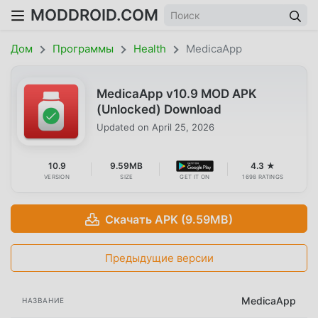
MODDROID.COM
Дом
Программы
Health
MedicaApp
MedicaApp v10.9 MOD APK
(Unlocked) Download
Updated on
April 25, 2026
10.9
9.59MB
4.3 ★
VERSION
SIZE
GET IT ON
1698 RATINGS
Скачать APK (9.59MB)
Предыдущие версии
MedicaApp
НАЗВАНИЕ