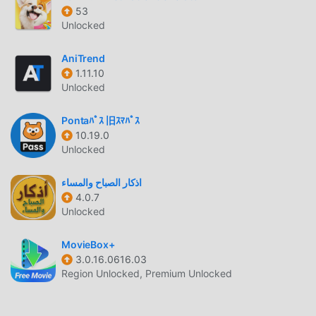
this app with amusing filters is a must-have.✌️ Join the
53
Unlocked
trend with the trendy Funny Face Filters 📸 effect - Time
Warp Scan now!
AniTrend
1.11.10
TIME WARP SCAN ВВЕДЕНИЕ
Unlocked
Time Warp Scan Будучи очень популярным
Pontaﾊﾟｽ 旧ｽﾏﾊﾟｽ
приложением entertainment в последнее время, оно
10.19.0
привлекло большое количество пользователей,
Unlocked
которым нравится entertainment, по всему миру. Если
вы хотите загрузить это приложение, moddroid — ваш
اذكار الصباح والمساء
лучший выбор. moddroid не только предоставляет вам
4.0.7
последнюю версию Time Warp Scan 1.4.1 бесплатно, но
Unlocked
также бесплатно предоставляет моды Free, которые
помогут вам бесплатно разблокировать все функции
MovieBox+
приложения. moddroid обещает, что все моды Time
3.0.16.0616.03
Warp Scan не будут взимать с пользователей никакой
Region Unlocked, Premium Unlocked
платы, они на 100% безопасны, доступны и бесплатны
для установки. Просто скачайте клиент moddroid, вы