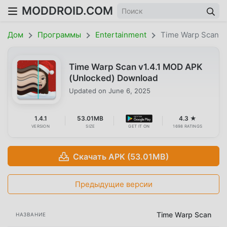
MODDROID.COM
Дом
Программы
Entertainment
Time Warp Scan
Time Warp Scan v1.4.1 MOD APK
(Unlocked) Download
Updated on
June 6, 2025
1.4.1
53.01MB
4.3 ★
VERSION
SIZE
GET IT ON
1698 RATINGS
Скачать APK (53.01MB)
Предыдущие версии
Time Warp Scan
НАЗВАНИЕ