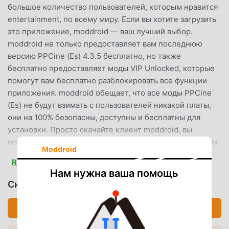
большое количество пользователей, которым нравится
entertainment, по всему миру. Если вы хотите загрузить
это приложение, moddroid — ваш лучший выбор.
moddroid не только предоставляет вам последнюю
версию PPCine (Es) 4.3.5 бесплатно, но также
бесплатно предоставляет моды VIP Unlocked, которые
помогут вам бесплатно разблокировать все функции
приложения. moddroid обещает, что все моды PPCine
(Es) не будут взимать с пользователей никакой платы,
они на 100% безопасны, доступны и бесплатны для
установки. Просто скачайте клиент moddroid, вы
можете загрузить и установить PPCine (Es) 4.3.5 одним
Moddroid
щелчком мыши. Чего же вы ждете, скачайте moddroid
Read more
прямо сейчас!
Нам нужна ваша помощь
Скачать PPCine (Es) (MOD, VIP Unlocked)
УДОБНЫЕ ФУНКЦИИ
Скачать APK (92.83MB)
PPCine (Es) Как популярное приложение entertainment,
его мощные функции привлекли большое количество