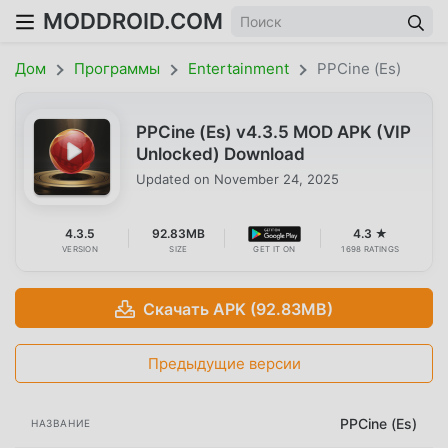
MODDROID.COM
Дом
Программы
Entertainment
PPCine (Es)
PPCine (Es) v4.3.5 MOD APK (VIP
Unlocked) Download
Updated on
November 24, 2025
4.3.5
92.83MB
4.3 ★
VERSION
SIZE
GET IT ON
1698 RATINGS
Скачать APK (92.83MB)
Предыдущие версии
PPCine (Es)
НАЗВАНИЕ