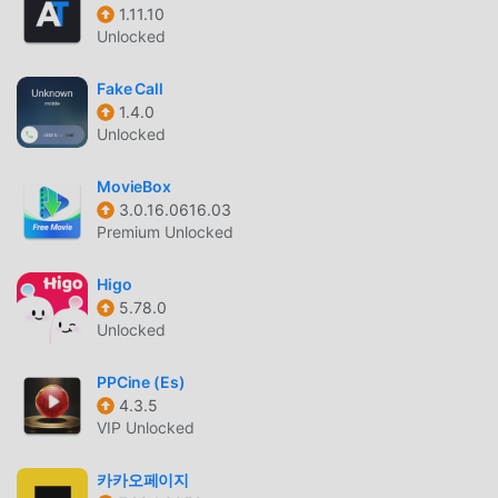
полной функциональностью. Более того, все моды
1.11.10
были проверены moddroid вручную, это на 100%
Unlocked
бесплатно и доступно. Теперь вам нужно только
загрузить moddroid в клиент, вы можете загрузить и
Fake Call
установить версию мода VIP Unlocked PPCine (Es) 4.3.5
1.4.0
Unlocked
одним щелчком мыши, а затем наслаждаться
удобством, обеспечиваемым PPCine (Es)!
MovieBox
3.0.16.0616.03
СКАЧАТЬ СЕЙЧАС
Premium Unlocked
Просто нажмите кнопку загрузки, чтобы установить
Higo
приложение moddroid, вы можете напрямую загрузить
5.78.0
бесплатную версию мода PPCine (Es) 4.3.5 в
Unlocked
установочном пакете moddroid одним щелчком мыши,
и есть другие бесплатные популярные приложения для
PPCine (Es)
модов, ожидающие вас. играй, чего же ты ждешь,
4.3.5
скачай прямо сейчас!
VIP Unlocked
카카오페이지