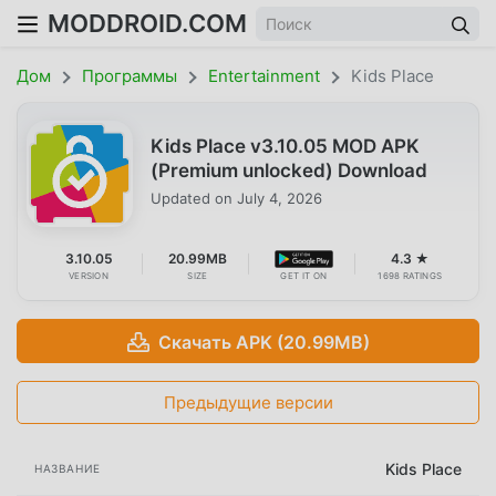
MODDROID.COM
Дом
Программы
Entertainment
Kids Place
Kids Place v3.10.05 MOD APK
(Premium unlocked) Download
Updated on
July 4, 2026
3.10.05
20.99MB
4.3 ★
VERSION
SIZE
GET IT ON
1698 RATINGS
Скачать APK (20.99MB)
Предыдущие версии
Kids Place
НАЗВАНИЕ