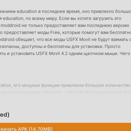
жением education в последнее время, оно привлекло больш
education, по всему миру. Если вы хотите загрузить это
 moddroid не только предоставляет вам последнюю версию
но предоставляет моды Free, которые помогут вам бесплатн
droid обещает, что все моды USFX Movil не будут взимать 
езопасны, доступны и бесплатны для установки. Просто
ить и установить USFX Movil 4.2 одним щелчком мыши. Чего
cation, его мощные функции привлекли большое количество
ми приложениями education, USFX Movil предоставляет бо
и. Вам нужно только загрузить и установить USFX Movil 4.
и это совершенно бесплатно! Кроме того, moddroid также
ителей обмениваться опытом друг с другом, делиться
ked)
ложении, чего же вы ждете, приходите и загружайте его се
качать APK (14.70MB)