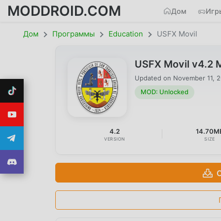
MODDROID.COM
Дом
Игр
Дом
Программы
Education
USFX Movil
USFX Movil v4.2
Updated on
November 11, 
MOD: Unlocked
4.2
14.70M
VERSION
SIZE
С