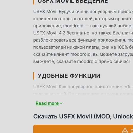
USFX MOVIL ВВЕДЕНИЕ
USFX Movil Будучи очень популярным прило
количество пользователей, которым нравится 
приложение, moddroid — ваш лучший выбор.
USFX Movil 4.2 бесплатно, но также бесплат
разблокировать все функции приложения. mod
пользователей никакой платы, они на 100% б
скачайте клиент moddroid, вы можете загруз
вы ждете, скачайте moddroid прямо сейчас!
УДОБНЫЕ ФУНКЦИИ
USFX Movil Как популярное приложение edu
пользователей. По сравнению с традиционны
широкие возможности и более мощные функци
Read more
вы можете легко использовать все функции, 
поддерживает приложение education для люб
Скачать USFX Movil (MOD, Unloc
счастьем, с которым они сталкиваются в при
С