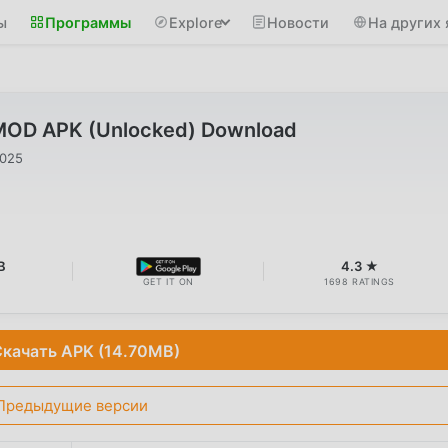
ы
Программы
Explore
Новости
На других 
 MOD APK (Unlocked) Download
2025
B
4.3 ★
GET IT ON
1698 RATINGS
качать APK (14.70MB)
Предыдущие версии