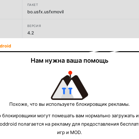
ПАКЕТ
bo.usfx.usfxmovil
ВЕРСИЯ
4.2
droid
РАЗРАБОТЧИК
San Francisco Xavier
Нам нужна ваша помощь
РАЗМЕР
14.70MB
Похоже, что вы используете блокировщик рекламы.
о блокировщики могут помешать вам нормально загружать и
oddroid полагается на рекламу для предоставления беспла
игр и MOD.