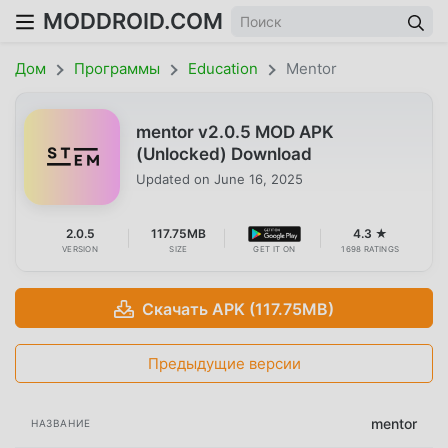
MODDROID.COM
Дом
Программы
Education
Mentor
mentor v2.0.5 MOD APK
(Unlocked) Download
Updated on
June 16, 2025
2.0.5
117.75MB
4.3 ★
VERSION
SIZE
GET IT ON
1698 RATINGS
Скачать APK (117.75MB)
Предыдущие версии
mentor
НАЗВАНИЕ