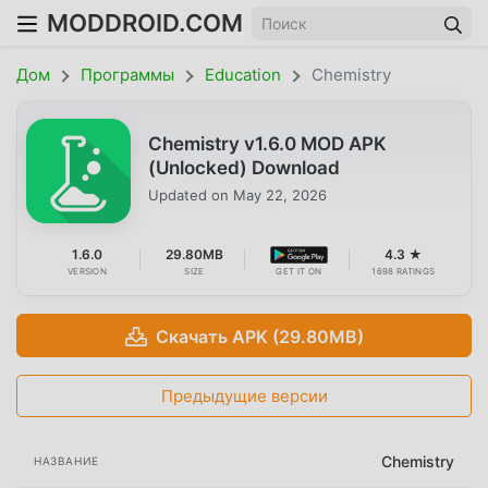
MODDROID.COM
Дом
Программы
Education
Chemistry
Chemistry v1.6.0 MOD APK
(Unlocked) Download
Updated on
May 22, 2026
1.6.0
29.80MB
4.3 ★
VERSION
SIZE
GET IT ON
1698 RATINGS
Скачать APK (29.80MB)
Предыдущие версии
Chemistry
НАЗВАНИЕ