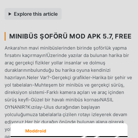
Explore this article
MINIBÜS ŞOFÖRÜ MOD APK 5.7, FREE
Ankara'nın mavi minibüslerinden birinde şoförlük yapma
fırsatını kaçırmayın!Üzerinde yazılar da bulunan harika bir
araç gerçekçi fizikler yollar insanlar ve dolmuş
duraklarınınbulunduğu bu harika oyuna kendinizi
hazırlayın.Neler Var?-Gerçekçi grafikler-Harika bir şehir ve
yol tabelaları-Muhteşem bir minibüs ve gerçekçi sürüş,
direksiyon sistemi-Farklı kamera açıları ve araç içinden
sürüş keyfi-Güzel bir havalı minibüs kornasıNASIL
OYNANIR?Kızılay-Ulus durağından başlayan
yolculuğumuza tabelalarla çizilen rotayı izleyerek devam
ediyoruz.Her bir durağın önünde bulunan alana girerek
yolcuları topluyoruz.Güzergahı bitirip durağımıza
Moddroid
geldiğimizde ise aracımızı durağın ayındaki park alanına