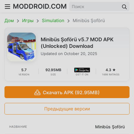
MODDROID.COM
Дом
Игры
Simulation
Minibüs Şoförü
Minibüs Şoförü v5.7 MOD APK
(Unlocked) Download
Updated on
October 20, 2025
5.7
92.95MB
4.3 ★
VERSION
SIZE
GET IT ON
1698 RATINGS
Скачать APK (92.95MB)
Предыдущие версии
Minibüs Şoförü
НАЗВАНИЕ