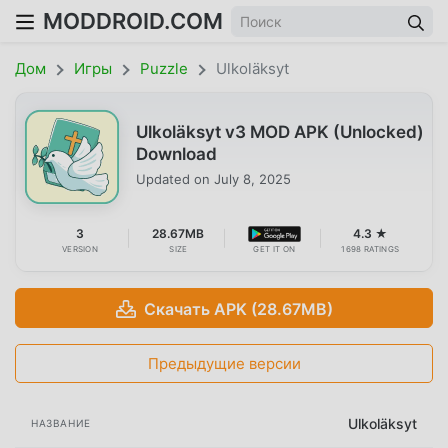
MODDROID.COM
Дом
Игры
Puzzle
Ulkoläksyt
Ulkoläksyt v3 MOD APK (Unlocked)
Download
Updated on
July 8, 2025
3
28.67MB
4.3 ★
VERSION
SIZE
GET IT ON
1698 RATINGS
Скачать APK (28.67MB)
Предыдущие версии
Ulkoläksyt
НАЗВАНИЕ