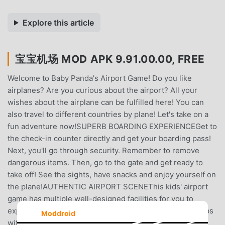
Explore this article
宝宝机场 MOD APK 9.91.00.00, FREE
Welcome to Baby Panda's Airport Game! Do you like
airplanes? Are you curious about the airport? All your
wishes about the airplane can be fulfilled here! You can
also travel to different countries by plane! Let's take on a
fun adventure now!SUPERB BOARDING EXPERIENCEGet to
the check-in counter directly and get your boarding pass!
Next, you'll go through security. Remember to remove
dangerous items. Then, go to the gate and get ready to
take off! See the sights, have snacks and enjoy yourself on
the plane!AUTHENTIC AIRPORT SCENEThis kids' airport
game has multiple well-designed facilities for you to
explore: thrilling security checkpoints and souvenir shops
Moddroid
with various goods. Each scene is full of surprises and