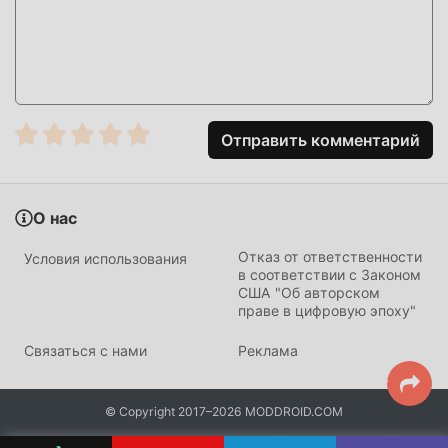
9.91.00.00. В то же время, moddroid специально создал
платформу для любителей игр educational, позволяя вам
общаться и делиться со всеми любителями игр
educational по всему миру, чего же вы ждете,
присоединяйтесь к moddroid и наслаждайтесь
educational игра со всеми глобальными партнерами
Отправить комментарий
будет счастлива
КРАСИВЫЙ ЭКРАН
О нас
Как и традиционные игры educational, 宝宝机场
Отказ от ответственности
Условия использования
отличается уникальным художественным стилем, а
в соответствии с Законом
США "Об авторском
благодаря высококачественной графике, картам и
праве в цифровую эпоху"
персонажам 宝宝机场 привлекает множество
поклонников educational, и по сравнению по сравнению
Связаться с нами
Реклама
с традиционными играми educational, 宝宝机场
9.91.00.00 использует обновленный виртуальный
© Copyright 2017–2026 MODDROID.COM
движок и вносит смелые обновления. Благодаря более
продвинутым технологиям впечатления от игры на