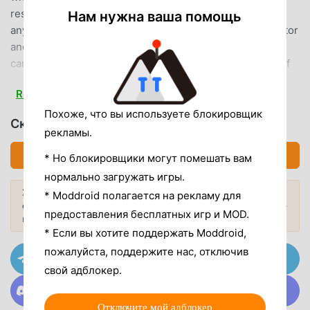
restores the actual airport.FUN ROLE-PLAYYou can play
Нам нужна ваша помощь
any role at an airport! You can become a security inspector
and find out what dangerous items passengers are
carrying! You can also be a flight attendant, taking care of
passengers on the plane, and more. You will enjoy playing
Read more
different characters! Join us, explore the mini airport,
enjoy the flight, and take on an amazing international
Похоже, что вы используете блокировщик
Скачать 宝宝机场 (MOD, Unlocked)
journey!FEATURES: - An airplane game for kids;- Ultra-real
рекламы.
airport processes: check-in, security, boarding and more;-
Скачать APK (99.29MB)
* Но блокировщики могут помешать вам
Well-equipped airport facilities: check-in gates, security
нормально загружать игры.
checkpoints, shuttles and more;- Various airport goods:
Хотите больше? Просмотрите
* Moddroid полагается на рекламу для
clothes, toys, special snacks and more;- Lots of airport
самые популярные Mod APK
2026
Популярные моды →
characters to play: passengers, flight attendants, security
предоставления бесплатных игр и MOD.
года.
inspectors and more;- Enjoy the flight: have snacks, have a
* Если вы хотите поддержать Moddroid,
drink, and take a nap!- Experience international travel:
пожалуйста, поддержите нас, отключив
Присоединяйтесь к @MODDROID.CO на канале
Brazil, Japan, United States, Egypt!About BabyBus
Telegram
свой адблокер.
—————At BabyBus, we dedicate ourselves to sparking
Присоединяйтесь к @MODDROID.CO в сообществе
kids' creativity, imagination and curiosity,and designing our
Discord
Отключите мой адблокер