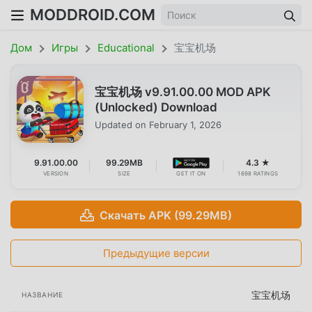
MODDROID.COM
Дом
Игры
Educational
宝宝机场
宝宝机场 v9.91.00.00 MOD APK
(Unlocked) Download
Updated on
February 1, 2026
9.91.00.00
99.29MB
4.3 ★
VERSION
SIZE
GET IT ON
1698 RATINGS
Скачать APK (99.29MB)
Предыдущие версии
宝宝机场
НАЗВАНИЕ