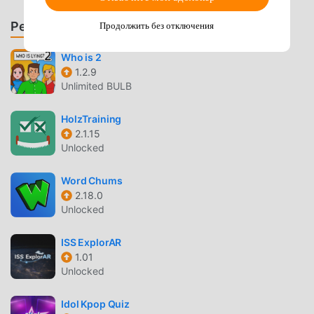
products through the kids' perspective to help them
explore the world on their own.Now BabyBus offers a wide
Рекомендовать игры и приложения
Продолжить без отключения
variety of products, videos and other educational content
for over 600 million fans from ages 0-8 around the world!
Who is 2
We have released over 200 children's apps, over 2500
1.2.9
episodes of nursery rhymes and animations, over 9000
Unlimited BULB
stories of various themes spanning the Health, Language,
HolzTraining
Society, Science, Art and other fields.—————Contact
2.1.15
us: ser@babybus.comVisit us: http://www.babybus.com
Unlocked
宝宝机场 ВВЕДЕНИЕ
Word Chums
宝宝机场 В последнее время очень популярная игра
2.18.0
Unlocked
educational завоевала множество поклонников по всему
миру, которым нравятся игры educational. Если вы
ISS ExplorAR
хотите скачать эту игру, так как это крупнейший в мире
1.01
сайт бесплатной загрузки мод apk - moddroid - ваш
Unlocked
лучший выбор. moddroid не только предоставляет вам
последнюю версию 宝宝机场 9.91.00.00 бесплатно, но
Idol Kpop Quiz
также бесплатно предоставляет мод Free, помогая вам