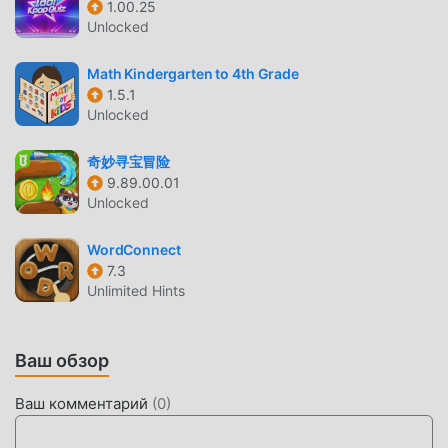
1.00.25
сохранить повторяющуюся механическую задачу в
Unlocked
игре, чтобы вы могли сосредоточиться на наслаждении
радостью, которую приносит сама игра. moddroid
Math Kindergarten to 4th Grade
обещает, что любой мод 宝宝机场 не будет взимать
1.5.1
Unlocked
плату с игроков, и он на 100% безопасен, доступен и
бесплатен для установки. Просто скачайте клиент
奇妙寻宝冒险
moddroid, вы можете загрузить и установить 宝宝机场
9.89.00.01
9.91.00.00 одним щелчком мыши. Чего же вы ждете,
Unlocked
скачайте moddroid и играйте!
WordConnect
УНИКАЛЬНЫЙ ИГРОВОЙ ПРОЦЕСС
7.3
Unlimited Hints
宝宝机场 Будучи популярной игрой educational, ее
уникальный игровой процесс помог ему завоевать
большое количество поклонников по всему миру. В
Ваш обзор
отличие от традиционных игр educational, в 宝宝机场 вам
нужно пройти только обучение для новичков, чтобы вы
Ваш комментарий
(
0
)
могли легко начать всю игру и наслаждаться радостью,
приносимой классическими играми educational 宝宝机场