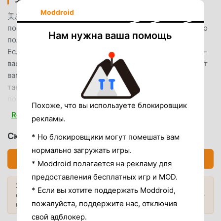
Moddroid
美歴 Будучи очень популярным приложением life в
последнее время, оно привлекло большое количество
Нам нужна ваша помощь
пользователей, которым нравится life, по всему миру.
Если вы хотите загрузить это приложение, moddroid —
ваш лучший выбор. moddroid не только предоставляет
вам последнюю версию 美歴 114.0.0 бесплатно, но
также бесплатно предоставляет моды Free, которые
помогут вам бесплатно разблокировать все функции
Похоже, что вы используете блокировщик
приложения. moddroid обещает, что все моды 美歴 не
Read more
рекламы.
будут взимать с пользователей никакой платы, они на
100% безопасны, доступны и бесплатны для установки.
Скачать 美歴 (MOD, Unlocked)
* Но блокировщики могут помешать вам
Просто скачайте клиент moddroid, вы можете загрузить
нормально загружать игры.
и установить 美歴 114.0.0 одним щелчком мыши. Чего
Скачать APK (59.23MB)
* Moddroid полагается на рекламу для
же вы ждете, скачайте moddroid прямо сейчас!
предоставления бесплатных игр и MOD.
Хотите больше? Просмотрите
* Если вы хотите поддержать Moddroid,
УДОБНЫЕ ФУНКЦИИ
самые популярные Mod APK
2026
Популярные моды →
пожалуйста, поддержите нас, отключив
года.
美歴 Как популярное приложение life, его мощные
свой адблокер.