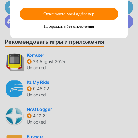
функции привлекли большое количество
Присоединяйтесь к @MODDROID.CO на канале
пользователей. По сравнению с традиционными
Telegram
Отключите мой адблокер
приложениями life, 美歴 предоставляет более широкие
Присоединяйтесь к @MODDROID.CO в сообществе
возможности и более мощные функции. Вам нужно
Discord
Продолжить без отключения
только загрузить и установить 美歴 114.0.0, вы можете
легко использовать все функции, и это совершенно
Рекомендовать игры и приложения
бесплатно! Кроме того, moddroid также поддерживает
приложение life для любителей обмениваться опытом
Komuter
друг с другом, делиться счастьем, с которым они
23 August 2025
сталкиваются в приложении, чего же вы ждете,
Unlocked
приходите и загружайте его сейчас
Its My Ride
0.48.02
УНИКАЛЬНЫЙ МОД
Unlocked
moddroid не только предоставляет оригинальный 美歴
114.0.0 совершенно бесплатно, но также прикрепляет
NAO Logger
версию мода, предоставляя вам бесплатные функции
4.12.2.1
Unlocked
Free, вы можете испытать 美歴 самого высокого уровня
114.0.0 с наиболее полной функциональностью. Более
Knowns