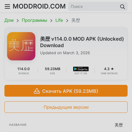
MODDROID.COM
Дом
Программы
Life
美歴
美歴 v114.0.0 MOD APK (Unlocked)
Download
Updated on
March 3, 2026
114.0.0
59.23MB
4.3 ★
VERSION
SIZE
GET IT ON
1698 RATINGS
Скачать APK (59.23MB)
Предыдущие версии
美歴
НАЗВАНИЕ