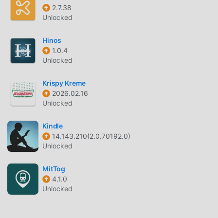
того, все моды были проверены moddroid вручную, это
2.7.38
на 100% бесплатно и доступно. Теперь вам нужно
Unlocked
только загрузить moddroid в клиент, вы можете
загрузить и установить версию мода Free 美歴 114.0.0
Hinos
одним щелчком мыши, а затем наслаждаться
1.0.4
удобством, обеспечиваемым 美歴!
Unlocked
СКАЧАТЬ СЕЙЧАС
Krispy Kreme
2026.02.16
Просто нажмите кнопку загрузки, чтобы установить
Unlocked
приложение moddroid, вы можете напрямую загрузить
бесплатную версию мода 美歴 114.0.0 в установочном
Kindle
пакете moddroid одним щелчком мыши, и есть другие
14.143.210(2.0.70192.0)
бесплатные популярные приложения для модов,
Unlocked
ожидающие вас. играй, чего же ты ждешь, скачай
MitTog
прямо сейчас!
4.1.0
Unlocked